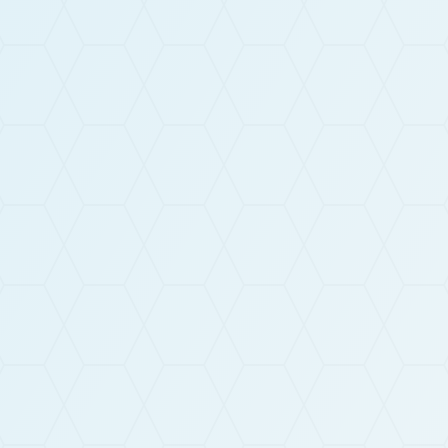
Adresse
Z.I - 136, rue du Marais
10400 Montpothier
Téléphone
+33 3 25 39 58 18
Formulaire de contact
Une envie ? Un projet ? Une question ?