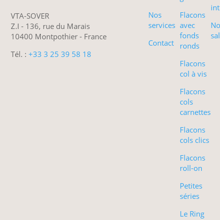
int
Nos
Flacons
VTA-SOVER
services
avec
No
Z.I - 136, rue du Marais
fonds
sa
10400 Montpothier - France
Contact
ronds
Tél. :
+33 3 25 39 58 18
Flacons
col à vis
Flacons
cols
carnettes
Flacons
cols clics
Flacons
roll-on
Petites
séries
Le Ring