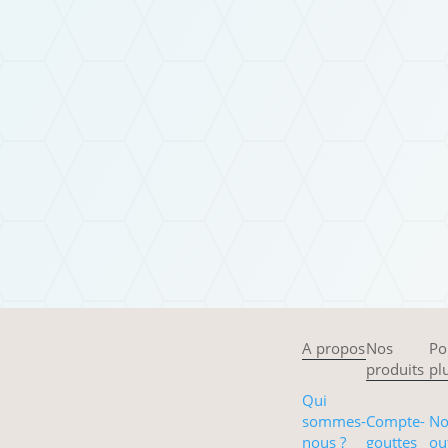
* Champs obligatoires
A propos
Nos
Po
produits
pl
Qui
sommes-
Compte-
No
nous ?
gouttes
ou