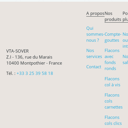
A propos
Nos
Po
produits
pl
Qui
sommes-
Compte-
No
nous ?
gouttes
ou
int
Nos
Flacons
VTA-SOVER
services
avec
No
Z.I - 136, rue du Marais
fonds
sa
10400 Montpothier - France
Contact
ronds
Tél. :
+33 3 25 39 58 18
Flacons
col à vis
Flacons
cols
carnettes
Flacons
cols clics