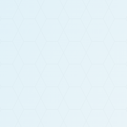
Adresse
Z.I - 136, rue du Marais
10400 Montpothier
Téléphone
+33 3 25 39 58 18