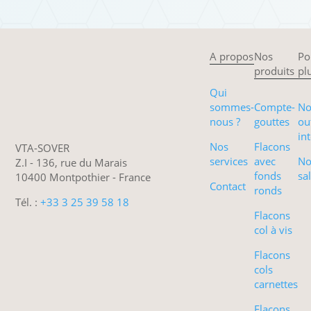
A propos
Nos
Po
produits
pl
Qui
sommes-
Compte-
No
nous ?
gouttes
ou
int
Nos
Flacons
VTA-SOVER
services
avec
No
Z.I - 136, rue du Marais
fonds
sa
10400 Montpothier - France
Contact
ronds
Tél. :
+33 3 25 39 58 18
Flacons
col à vis
Flacons
cols
carnettes
Flacons